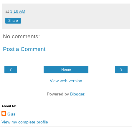
at
3:18 AM
Share
No comments:
Post a Comment
‹
›
Home
View web version
Powered by
Blogger
.
About Me
Gus
View my complete profile