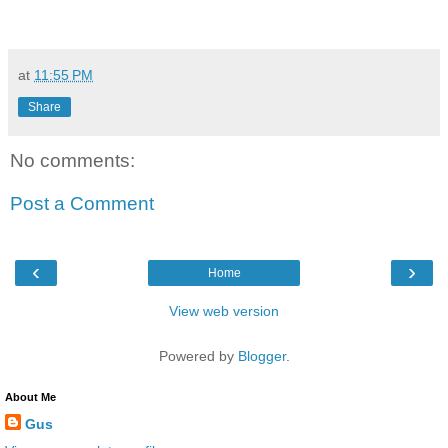
at
11:55 PM
Share
No comments:
Post a Comment
‹
›
Home
View web version
Powered by
Blogger
.
About Me
Gus