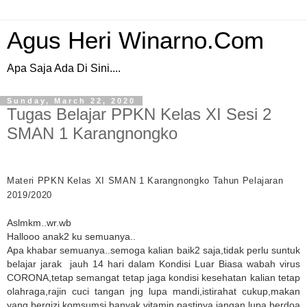
Agus Heri Winarno.Com
Apa Saja Ada Di Sini....
Sunday, March 22, 2020
Tugas Belajar PPKN Kelas XI Sesi 2
SMAN 1 Karangnongko
Materi PPKN K
elas XI SMAN 1 Karangnongko Tahun Pelajaran
2019/2020
Aslmkm..wr.wb
Hallooo anak2 ku semuanya..
Apa khabar semuanya..semoga kalian baik2 saja,tidak perlu suntuk
belajar jarak jauh 14 hari dalam Kondisi Luar Biasa wabah virus
CORONA,tetap semangat tetap jaga kondisi kesehatan kalian tetap
olahraga,rajin cuci tangan jng lupa mandi,istirahat cukup,makan
yang bergizi komsumsi banyak vitamin pastinya jangan lupa berdoa